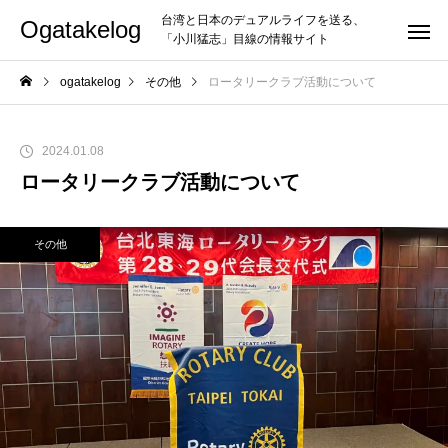
台湾と日本のデュアルライフを送る、
Ogatakelog
「小川猛志」目線の情報サイト
ogatakelog
その他
ロータリークラブ活動について
2024.01.08
ロータリークラブ活動について
その他