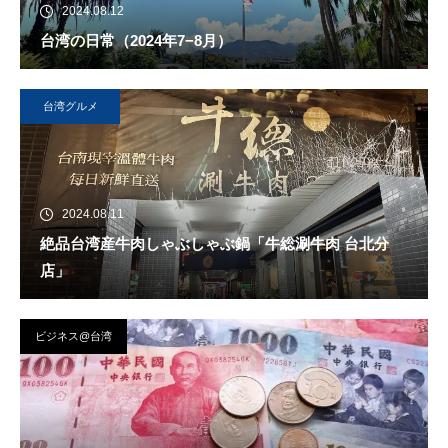
2024.08.12
台湾の日常（2024年7−8月）
台湾グルメ
2024.08.11
絶品台湾産牛肉しゃぶしゃぶ鍋「牛総涮牛肉 台北分
店」
ビジネス@台湾