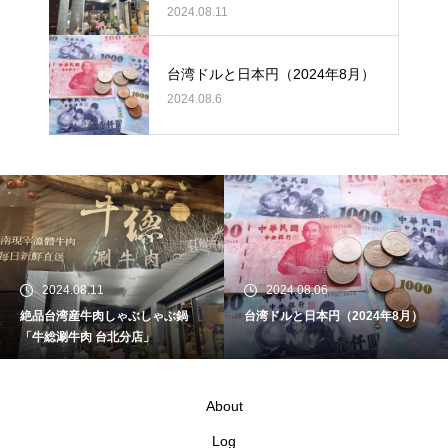
2024.08.11
台湾ドルと日本円（2024年8月）
2024.08.6
2024.08.06
2024.07.23
ぶ鍋
台湾ドルと日本円（2024年8月）
美味しい羊肉鍋の店「林家
肉炉」
About
Log